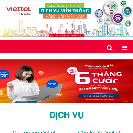
DỊCH VỤ
Cáp quang Viettel
Chữ Ký Số Viettel