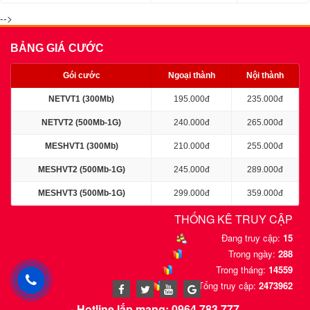
-->
BẢNG GIÁ CƯỚC
Gói cước
Ngoại thành
Nội thành
NETVT1 (300Mb)
195.000đ
235.000đ
NETVT2 (500Mb-1G)
240.000đ
265.000đ
MESHVT1 (300Mb)
210.000đ
255.000đ
MESHVT2 (500Mb-1G)
245.000đ
289.000đ
MESHVT3 (500Mb-1G)
299.000đ
359.000đ
THỐNG KÊ TRUY CẬP
Đang truy cập:
15
Trong ngày:
288
Trong tháng:
14559
Tổng truy cập:
2473962
Cáp quang
:
Cáp quang
- Hotline lắp mạng: 0964.783.777