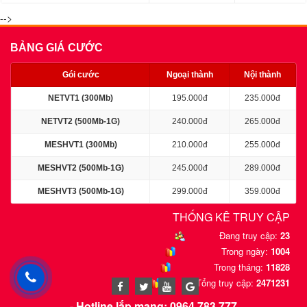
-->
BẢNG GIÁ CƯỚC
Gói cước
Ngoại thành
Nội thành
NETVT1 (300Mb)
195.000đ
235.000đ
NETVT2 (500Mb-1G)
240.000đ
265.000đ
MESHVT1 (300Mb)
210.000đ
255.000đ
MESHVT2 (500Mb-1G)
245.000đ
289.000đ
MESHVT3 (500Mb-1G)
299.000đ
359.000đ
THỐNG KÊ TRUY CẬP
Đang truy cập:
23
Trong ngày:
1004
Trong tháng:
11828
Tổng truy cập:
2471231
Cáp quang
:
Cáp quang
- Hotline lắp mạng: 0964.783.777